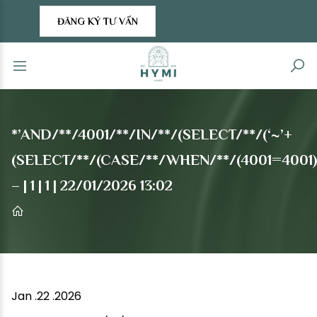
ĐĂNG KÝ TƯ VẤN
*’AND/**/4001/**/IN/**/(SELECT/**/(‘~’+
(SELECT/**/(CASE/**/WHEN/**/(4001=4001)/*
– | 1 | 1 | 22/01/2026 13:02
Jan .22 .2026