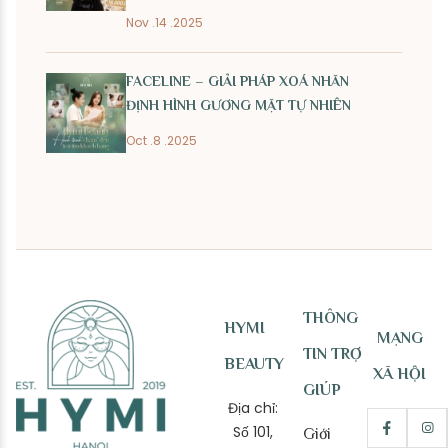
Nov .14 .2025
FACELINE – GIẢI PHÁP XOÁ NHĂN
ĐỊNH HÌNH GƯƠNG MẶT TỰ NHIÊN
Oct .8 .2025
THÔNG
HYMI
MẠNG
TIN TRỢ
BEAUTY
XÃ HỘI
GIÚP
Địa chỉ:
Số 101,
Giới