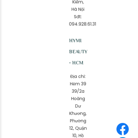
Kiếm,
Hà Nội
Sđt:
094.928.61.31
HYMI
BEAUTY
- HCM
Địa chỉ:
Hẻm 39
39/2a
Hoàng
Dư
Khương,
Phường
12, Quận
10, Hồ