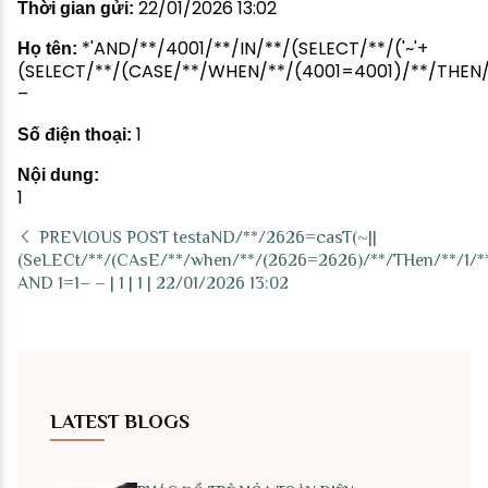
22/01/2026 13:02
Thời gian gửi:
*'AND/**/4001/**/IN/**/(SELECT/**/('~'+
Họ tên:
(SELECT/**/(CASE/**/WHEN/**/(4001=4001)/**/THEN/**/
–
1
Số điện thoại:
Nội dung:
1
PREVIOUS POST
testaND/**/2626=casT(~||
(SeLECt/**/(CAsE/**/when/**/(2626=2626)/**/THen/**/1/**
AND 1=1– – | 1 | 1 | 22/01/2026 13:02
LATEST BLOGS