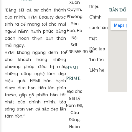
Xuân
thiệu
Quỳnh,
“Bằng tất cả sự chân thành
BẢN ĐỒ
Phường
của mình, HYMI Beauty được
Chính
Yên
sinh ra để mang tới cho mọi
sách bảo
Hoà, Hà
người niềm hạnh phúc bằng
Nội
cách hoàn thiện bản thân
mật
Sđt:
mỗi ngày.
Đào tạo
038.555.99.55
HYMI không ngừng đem tới
cho khách hàng những
Tin tức
phương pháp điều trị mới,
HYMI
Liên hệ
những công nghệ làm đẹp
PRIME
hiệu quả. HYMI hân hạnh
được đưa bạn tiến lên phía
Địa chỉ:
trước, gặp gỡ phiên bản tốt
91B Lý
nhất của chính mình, tỏa
Nam Đế,
sáng trọn vẹn cả sắc đẹp lẫn
Cửa
tâm hồn.”
Đông,
Hoàn