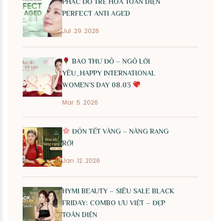
PHÁC ĐỒ TRẺ HÓA TOÀN DIỆN
PERFECT ANTI AGED
Jul .29 .2026
BAO THƯ ĐỎ – NGỎ LỜI
YÊU_HAPPY INTERNATIONAL
WOMEN’S DAY 08.03
Mar .5 .2026
ĐÓN TẾT VÀNG – NÀNG RẠNG
RỠ!
Jan .12 .2026
HYMI BEAUTY – SIÊU SALE BLACK
FRIDAY: COMBO ƯU VIỆT – ĐẸP
TOÀN DIỆN