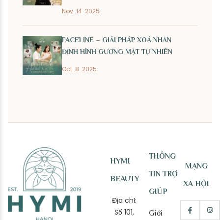
Nov .14 .2025
FACELINE – GIẢI PHÁP XOÁ NHĂN
ĐỊNH HÌNH GƯƠNG MẶT TỰ NHIÊN
Oct .8 .2025
THÔNG
HYMI
MẠNG
TIN TRỢ
BEAUTY
XÃ HỘI
GIÚP
Địa chỉ:
Số 101,
Giới