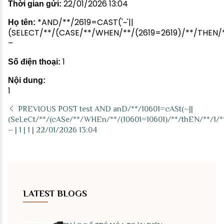
22/01/2026 13:04
Thời gian gửi:
*AND/**/2619=CAST('~'||
Họ tên:
(SELECT/**/(CASE/**/WHEN/**/(2619=2619)/**/THEN/**/
–
1
Số điện thoại:
Nội dung:
1
PREVIOUS POST
test AND anD/**/10601=cASt(~||
(SeLeCt/**/(cASe/**/WHEn/**/(10601=10601)/**/thEN/**/1/*
– | 1 | 1 | 22/01/2026 13:04
LATEST BLOGS