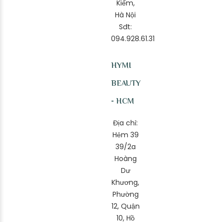
Kiếm,
Hà Nội
Sđt:
094.928.61.31
HYMI
BEAUTY
- HCM
Địa chỉ:
Hẻm 39
39/2a
Hoàng
Dư
Khương,
Phường
12, Quận
10, Hồ