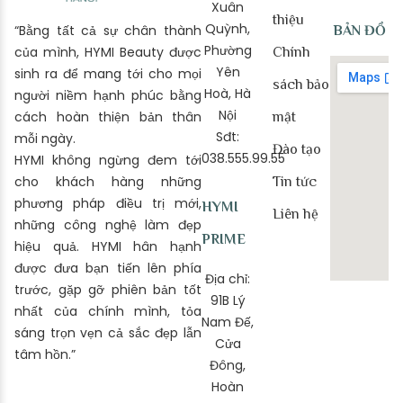
Xuân
thiệu
Quỳnh,
“Bằng tất cả sự chân thành
BẢN ĐỒ
Phường
của mình, HYMI Beauty được
Chính
Yên
sinh ra để mang tới cho mọi
sách bảo
Hoà, Hà
người niềm hạnh phúc bằng
Nội
cách hoàn thiện bản thân
mật
Sđt:
mỗi ngày.
Đào tạo
038.555.99.55
HYMI không ngừng đem tới
cho khách hàng những
Tin tức
phương pháp điều trị mới,
HYMI
Liên hệ
những công nghệ làm đẹp
PRIME
hiệu quả. HYMI hân hạnh
được đưa bạn tiến lên phía
Địa chỉ:
trước, gặp gỡ phiên bản tốt
91B Lý
nhất của chính mình, tỏa
Nam Đế,
sáng trọn vẹn cả sắc đẹp lẫn
Cửa
tâm hồn.”
Đông,
Hoàn