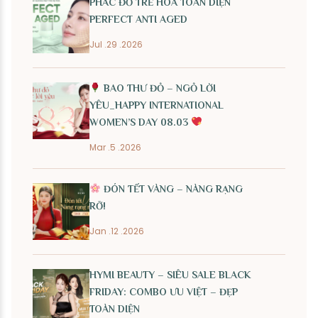
PHÁC ĐỒ TRẺ HÓA TOÀN DIỆN
PERFECT ANTI AGED
Jul .29 .2026
BAO THƯ ĐỎ – NGỎ LỜI
YÊU_HAPPY INTERNATIONAL
WOMEN’S DAY 08.03
Mar .5 .2026
ĐÓN TẾT VÀNG – NÀNG RẠNG
RỠ!
Jan .12 .2026
HYMI BEAUTY – SIÊU SALE BLACK
FRIDAY: COMBO ƯU VIỆT – ĐẸP
TOÀN DIỆN