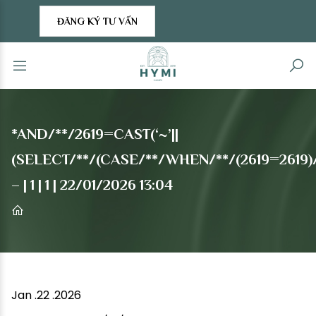
ĐĂNG KÝ TƯ VẤN
*AND/**/2619=CAST(‘~’||
(SELECT/**/(CASE/**/WHEN/**/(2619=2619)/
– | 1 | 1 | 22/01/2026 13:04
Jan .22 .2026