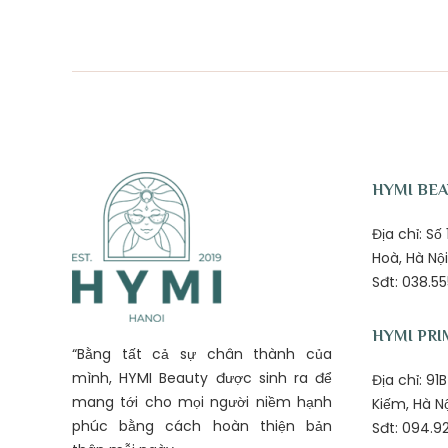
HYMI BE
Địa chỉ: S
Hoà, Hà Nội
Sđt: 038.55
HYMI PRI
“Bằng tất cả sự chân thành của
mình, HYMI Beauty được sinh ra để
Địa chỉ: 9
mang tới cho mọi người niềm hạnh
Kiếm, Hà N
phúc bằng cách hoàn thiện bản
Sđt: 094.92