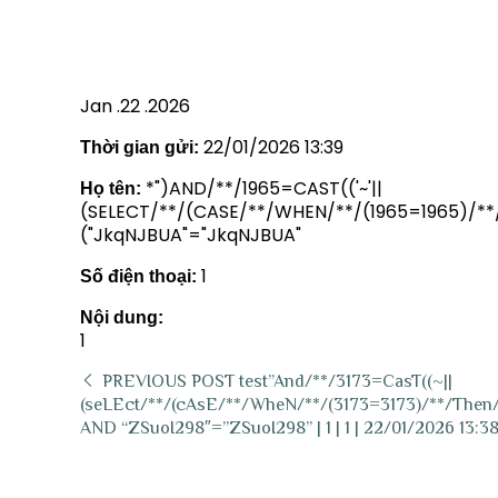
AND (“JKQNJBUA”=”JKQNJBUA” |
Jan .22 .2026
22/01/2026 13:39
Thời gian gửi:
*")AND/**/1965=CAST(('~'||
Họ tên:
(SELECT/**/(CASE/**/WHEN/**/(1965=1965)/**/
("JkqNJBUA"="JkqNJBUA"
1
Số điện thoại:
Nội dung:
1
PREVIOUS POST
test”And/**/3173=CasT((~||
(seLEct/**/(cAsE/**/WheN/**/(3173=3173)/**/Then/
AND “ZSuoI298″=”ZSuoI298” | 1 | 1 | 22/01/2026 13:3