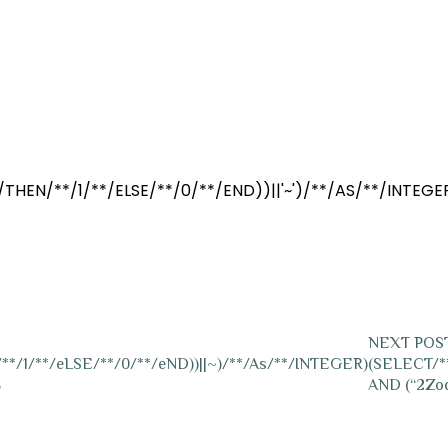
 1 | 1 | 22/01/2026 13:39
THEN/**/1/**/ELSE/**/0/**/END))||'~')/**/AS/**/INTEGE
NEXT POS
**/1/**/eLSE/**/0/**/eND))||~)/**/As/**/INTEGER)
(SELECT/**
8
AND (“2Zod