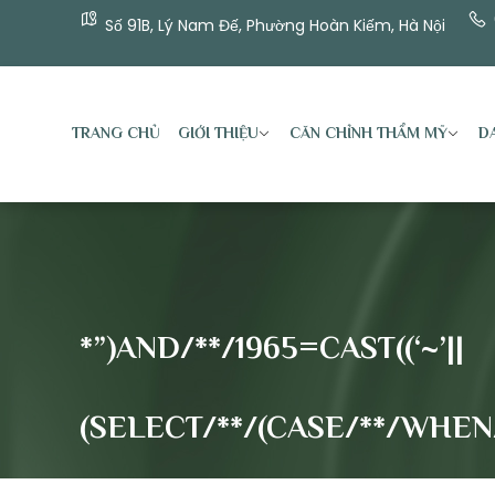
Số 91B, Lý Nam Đế, Phường Hoàn Kiếm, Hà Nội
TRANG CHỦ
GIỚI THIỆU
CĂN CHỈNH THẨM MỸ
DA
*”)AND/**/1965=CAST((‘~’||
(SELECT/**/(CASE/**/WHEN/*