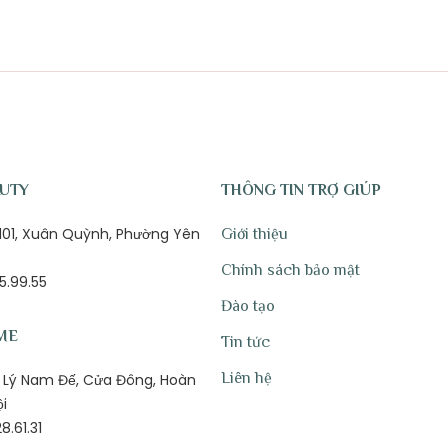
AUTY
THÔNG TIN TRỢ GIÚP
ố 101, Xuân Quỳnh, Phường Yên
Giới thiệu
Chính sách bảo mật
5.99.55
Đào tạo
ME
Tin tức
Liên hệ
1B Lý Nam Đế, Cửa Đông, Hoàn
ội
8.61.31