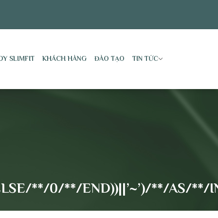
DY SLIMFIT
KHÁCH HÀNG
ĐÀO TẠO
TIN TỨC
SE/**/0/**/END))||’~’)/**/AS/**/