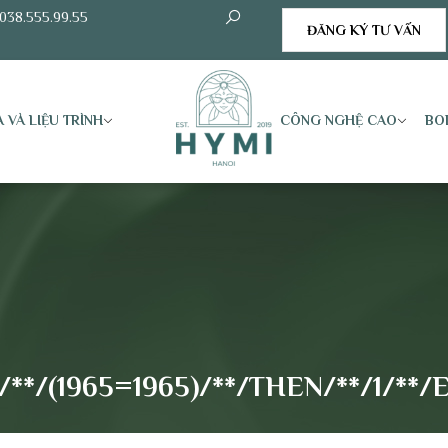
038.555.99.55
ĐĂNG KÝ TƯ VẤN
 VÀ LIỆU TRÌNH
CÔNG NGHỆ CAO
BO
*/(1965=1965)/**/THEN/**/1/**/EL