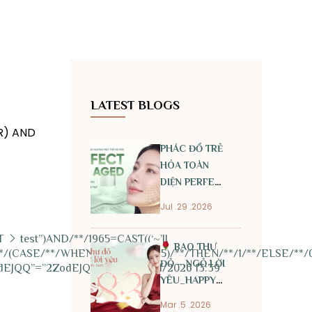
LATEST BLOGS
R) AND
PHÁC ĐỒ TRẺ
HÓA TOÀN
DIỆN PERFECT
ANTI AGED
Jul .29 .2026
T
test”)AND/**/1965=CAST((‘~’||
BAO THƯ
/(CASE/**/WHEN/**/(1965=1965)/**/THEN/**/1/**/ELSE/**/0/
ĐỎ – NGỎ LỜI
EJQQ”=”2ZodEJQQ” | 1 | 1 | 22/01/2026 13:39
YÊU_HAPPY
INTERNATIONAL
Mar .5 .2026