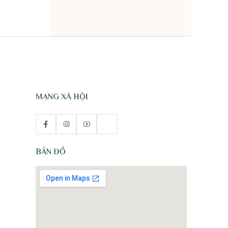
TỰ NHIÊN
MẠNG XÃ HỘI
BẢN ĐỒ