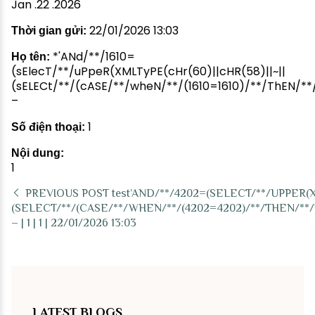
Jan .22 .2026
22/01/2026 13:03
Thời gian gửi:
*'ANd/**/1610=
Họ tên:
(sElecT/**/uPpeR(XMLTyPE(cHr(60)||cHR(58)||~||
(sELECt/**/(cASE/**/wheN/**/(1610=1610)/**/ThEN/**
–
1
Số điện thoại:
Nội dung:
1
PREVIOUS POST
test’AND/**/4202=(SELECT/**/UPPER(XM
(SELECT/**/(CASE/**/WHEN/**/(4202=4202)/**/THEN/**/1
– | 1 | 1 | 22/01/2026 13:03
LATEST BLOGS