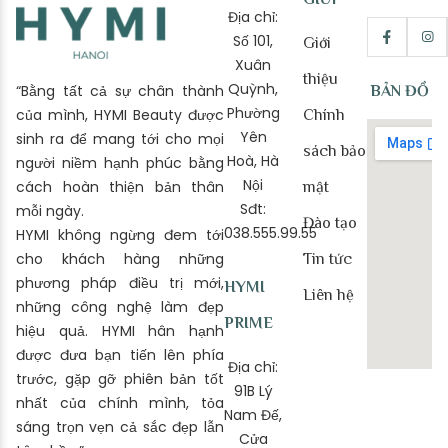
Địa chỉ:
Số 101,
Giới
Xuân
thiệu
Quỳnh,
“Bằng tất cả sự chân thành
BẢN ĐỒ
Phường
của mình, HYMI Beauty được
Chính
Yên
sinh ra để mang tới cho mọi
sách bảo
Hoà, Hà
người niềm hạnh phúc bằng
Nội
cách hoàn thiện bản thân
mật
Sđt:
mỗi ngày.
Đào tạo
038.555.99.55
HYMI không ngừng đem tới
cho khách hàng những
Tin tức
phương pháp điều trị mới,
HYMI
Liên hệ
những công nghệ làm đẹp
PRIME
hiệu quả. HYMI hân hạnh
được đưa bạn tiến lên phía
Địa chỉ:
trước, gặp gỡ phiên bản tốt
91B Lý
nhất của chính mình, tỏa
Nam Đế,
sáng trọn vẹn cả sắc đẹp lẫn
Cửa