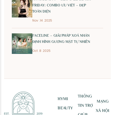
FRIDAY: COMBO ƯU VIỆT – ĐẸP
TOÀN DIỆN
Nov .14 .2025
FACELINE – GIẢI PHÁP XOÁ NHĂN
ĐỊNH HÌNH GƯƠNG MẶT TỰ NHIÊN
Oct .8 .2025
THÔNG
HYMI
MẠNG
TIN TRỢ
BEAUTY
XÃ HỘI
GIÚP