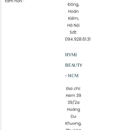
tâm hồn.”
Đông,
Hoàn
Kiếm,
Hà Nội
Sđt:
094.928.61.31
HYMI
BEAUTY
- HCM
Địa chỉ:
Hẻm 39
39/2a
Hoàng
Dư
Khương,