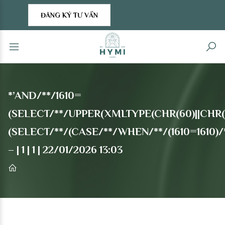
ĐĂNG KÝ TƯ VẤN
*’AND/**/1610=
(SELECT/**/UPPER(XMLTYPE(CHR(60)||CHR(58
(SELECT/**/(CASE/**/WHEN/**/(1610=1610)/
– | 1 | 1 | 22/01/2026 13:03