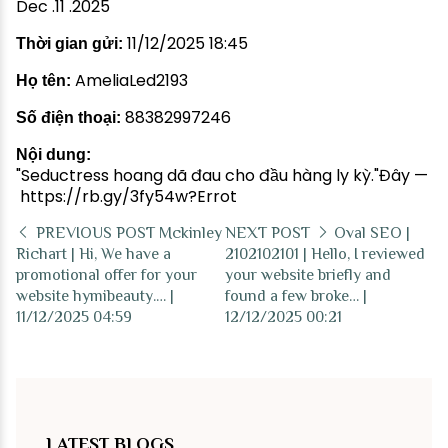
Dec .11 .2025
11/12/2025 18:45
Thời gian gửi:
AmeliaLed2193
Họ tên:
88382997246
Số điện thoại:
Nội dung:
"Seductress hoang dã đau cho đầu hàng ly kỳ."Đây —
https://rb.gy/3fy54w?Errot
PREVIOUS POST
Mckinley
NEXT POST
Oval SEO |
Richart | Hi, We have a
2102102101 | Hello, I reviewed
promotional offer for your
your website briefly and
website hymibeauty.… |
found a few broke… |
11/12/2025 04:59
12/12/2025 00:21
LATEST BLOGS