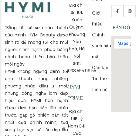
Địa chỉ:
Số 101,
Giới
Xuân
thiệu
Quỳnh,
“Bằng tất cả sự chân thành
BẢN ĐỒ
Phường
của mình, HYMI Beauty được
Chính
Yên
sinh ra để mang tới cho mọi
sách bảo
Hoà, Hà
người niềm hạnh phúc bằng
Nội
cách hoàn thiện bản thân
mật
Sđt:
mỗi ngày.
Đào tạo
038.555.99.55
HYMI không ngừng đem tới
cho khách hàng những
Tin tức
phương pháp điều trị mới,
HYMI
Liên hệ
những công nghệ làm đẹp
PRIME
hiệu quả. HYMI hân hạnh
được đưa bạn tiến lên phía
Địa chỉ:
trước, gặp gỡ phiên bản tốt
91B Lý
nhất của chính mình, tỏa
Nam Đế,
sáng trọn vẹn cả sắc đẹp lẫn
Cửa