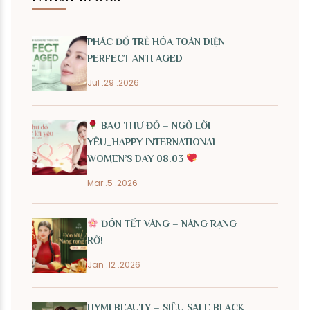
PHÁC ĐỒ TRẺ HÓA TOÀN DIỆN
PERFECT ANTI AGED
Jul .29 .2026
BAO THƯ ĐỎ – NGỎ LỜI
YÊU_HAPPY INTERNATIONAL
WOMEN’S DAY 08.03
Mar .5 .2026
ĐÓN TẾT VÀNG – NÀNG RẠNG
RỠ!
Jan .12 .2026
HYMI BEAUTY – SIÊU SALE BLACK