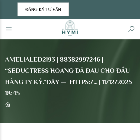
ĐĂNG KÝ TƯ VẤN
AMELIALED2193 | 88382997246 |
“SEDUCTRESS HOANG DÃ ĐAU CHO ĐẦU
HÀNG LY KỲ.”ĐÂY — HTTPS:/… | 11/12/2025
18:45