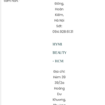
tâm hồn.”
Đông,
Hoàn
Kiếm,
Hà Nội
Sđt:
094.928.61.31
HYMI
BEAUTY
- HCM
Địa chỉ:
Hẻm 39
39/2a
Hoàng
Dư
Khương,