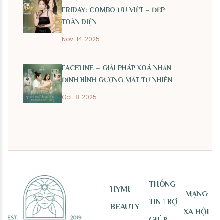
FRIDAY: COMBO ƯU VIỆT – ĐẸP
TOÀN DIỆN
Nov .14 .2025
FACELINE – GIẢI PHÁP XOÁ NHĂN
ĐỊNH HÌNH GƯƠNG MẶT TỰ NHIÊN
Oct .8 .2025
THÔNG
HYMI
MẠNG
TIN TRỢ
BEAUTY
XÃ HỘI
GIÚP