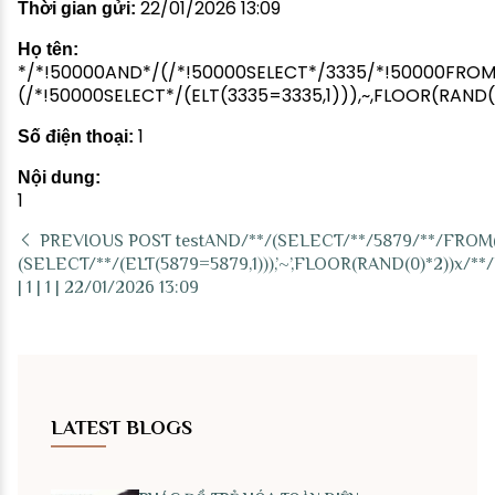
22/01/2026 13:09
Thời gian gửi:
Họ tên:
*/*!50000AND*/(/*!50000SELECT*/3335/*!50000FROM
(/*!50000SELECT*/(ELT(3335=3335,1))),~,FLOOR(RA
1
Số điện thoại:
Nội dung:
1
PREVIOUS POST
testAND/**/(SELECT/**/5879/**/FROM
(SELECT/**/(ELT(5879=5879,1))),’~’,FLOOR(RAND(0)*2))
| 1 | 1 | 22/01/2026 13:09
LATEST BLOGS