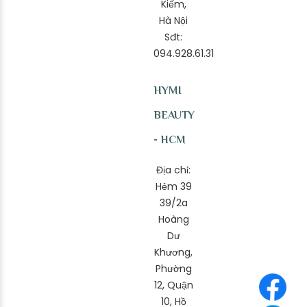
Kiếm,
Hà Nội
Sđt:
094.928.61.31
HYMI
BEAUTY
- HCM
Địa chỉ:
Hẻm 39
39/2a
Hoàng
Dư
Khương,
Phường
12, Quận
10, Hồ