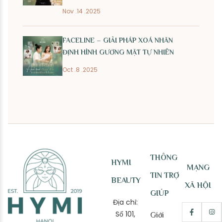
Nov .14 .2025
FACELINE – GIẢI PHÁP XOÁ NHĂN
ĐỊNH HÌNH GƯƠNG MẶT TỰ NHIÊN
Oct .8 .2025
THÔNG
HYMI
MẠNG
TIN TRỢ
BEAUTY
XÃ HỘI
GIÚP
Địa chỉ:
Số 101,
Giới