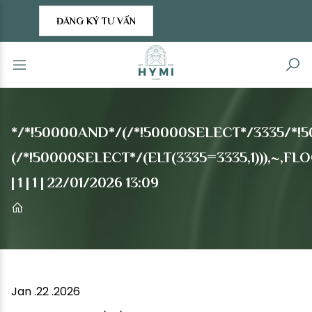
ĐĂNG KÝ TƯ VẤN
*/*!50000AND*/(/*!50000SELECT*/3335/*!
(/*!50000SELECT*/(ELT(3335=3335,1))),~
| 1 | 1 | 22/01/2026 13:09
Jan .22 .2026