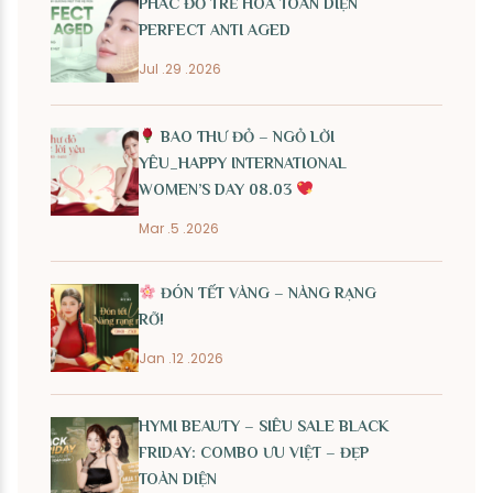
PHÁC ĐỒ TRẺ HÓA TOÀN DIỆN
PERFECT ANTI AGED
Jul .29 .2026
BAO THƯ ĐỎ – NGỎ LỜI
YÊU_HAPPY INTERNATIONAL
WOMEN’S DAY 08.03
Mar .5 .2026
ĐÓN TẾT VÀNG – NÀNG RẠNG
RỠ!
Jan .12 .2026
HYMI BEAUTY – SIÊU SALE BLACK
FRIDAY: COMBO ƯU VIỆT – ĐẸP
TOÀN DIỆN