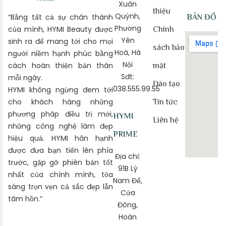
Xuân
thiệu
Quỳnh,
“Bằng tất cả sự chân thành
BẢN ĐỒ
Phường
của mình, HYMI Beauty được
Chính
Yên
sinh ra để mang tới cho mọi
sách bảo
Hoà, Hà
người niềm hạnh phúc bằng
Nội
cách hoàn thiện bản thân
mật
Sđt:
mỗi ngày.
Đào tạo
038.555.99.55
HYMI không ngừng đem tới
cho khách hàng những
Tin tức
phương pháp điều trị mới,
HYMI
Liên hệ
những công nghệ làm đẹp
PRIME
hiệu quả. HYMI hân hạnh
được đưa bạn tiến lên phía
Địa chỉ:
trước, gặp gỡ phiên bản tốt
91B Lý
nhất của chính mình, tỏa
Nam Đế,
sáng trọn vẹn cả sắc đẹp lẫn
Cửa
tâm hồn.”
Đông,
Hoàn